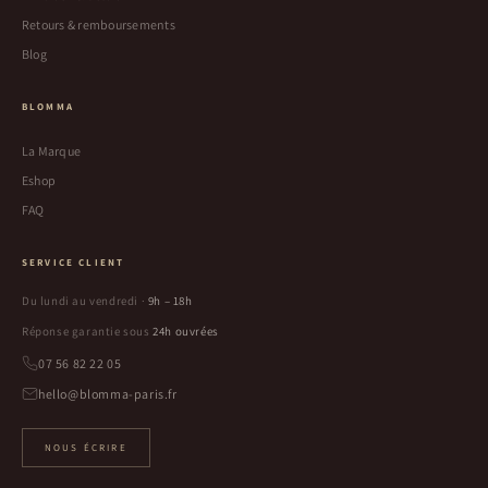
Retours & remboursements
Blog
BLOMMA
La Marque
Eshop
FAQ
SERVICE CLIENT
Du lundi au vendredi ·
9h – 18h
Réponse garantie sous
24h ouvrées
07 56 82 22 05
hello@blomma-paris.fr
NOUS ÉCRIRE